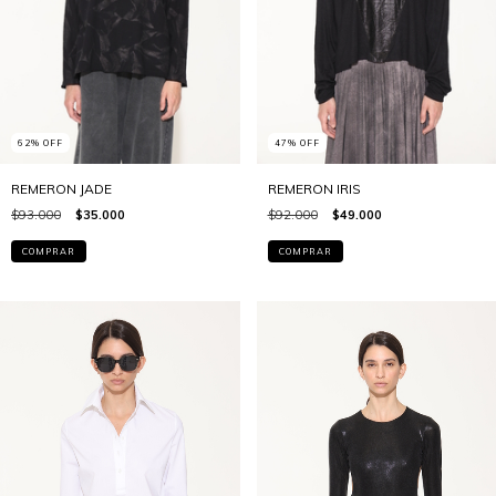
62
%
OFF
47
%
OFF
REMERON JADE
REMERON IRIS
$93.000
$35.000
$92.000
$49.000
COMPRAR
COMPRAR