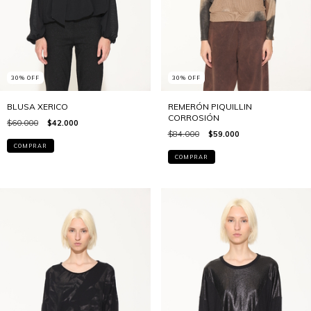
30
%
OFF
30
%
OFF
BLUSA XERICO
REMERÓN PIQUILLIN
CORROSIÓN
$60.000
$42.000
$84.000
$59.000
COMPRAR
COMPRAR