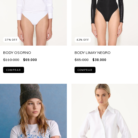
37
%
OFF
42
%
OFF
BODY OSORNO
BODY LIMAY NEGRO
$110.000
$69.000
$65.000
$38.000
COMPRAR
COMPRAR