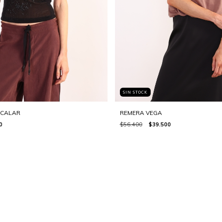
SIN STOCK
CALAR
REMERA VEGA
0
$56.400
$39.500