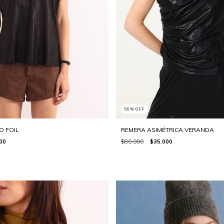
56
%
OFF
REMERA ASIMÉTRICA VERANDA
O FOIL
$80.000
$35.000
00