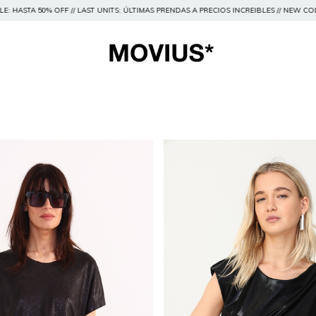
: ÚLTIMAS PRENDAS A PRECIOS INCREIBLES // NEW COLLECTION // PRENDAS DESDE $10.0