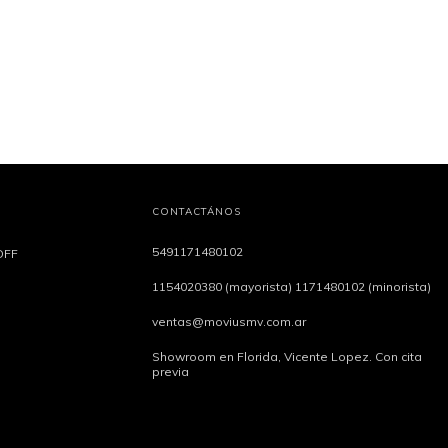
CONTACTÁNOS
5491171480102
OFF
1154020380 (mayorista) 1171480102 (minorista)
ventas@moviusmv.com.ar
Showroom en Florida, Vicente Lopez. Con cita
previa