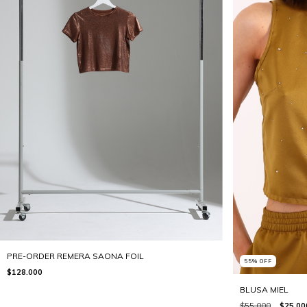
PRE-ORDER REMERA SAONA FOIL
55
%
OFF
$128.000
BLUSA MIEL
$55.000
$25.00