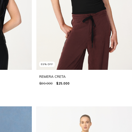
69
%
OFF
REMERA CRETA
$80.000
$25.000