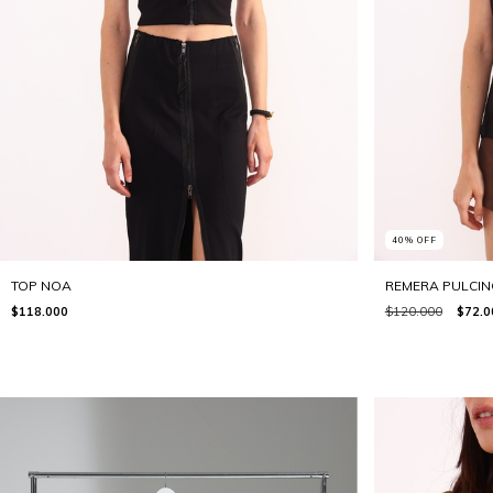
40
%
OFF
TOP NOA
REMERA PULCIN
$118.000
$120.000
$72.0