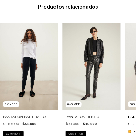
Productos relacionados
64
%
OFF
84
%
OFF
88
PANTALON PAT TIRA FOIL
PANTALÓN BERILO
PAN
$140.000
$51.000
$93.000
$15.000
$120
+
COMPRAR
COMPRAR