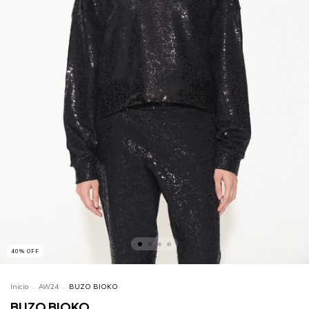
40
%
OFF
Inicio
.
AW24
.
BUZO BIOKO
BUZO BIOKO