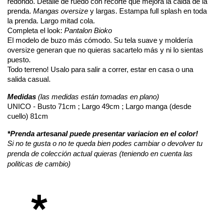
redondo. Detalle de ruedo con recorte que mejora la caida de la 
prenda. 
Mangas oversize
 y largas. Estampa full splash en toda 
la prenda. Largo mitad cola.
Completa el look: 
Pantalon Bioko
El modelo de buzo más cómodo. Su tela suave y moldería 
oversize generan que no quieras sacartelo más y ni lo sientas 
puesto.
Todo terreno! Usalo para salir a correr, estar en casa o una 
salida casual.
Medidas 
(las medidas están tomadas en plano)
UNICO - Busto 71cm ; Largo 49cm ; Largo manga (desde 
cuello) 81cm
*Prenda artesanal puede presentar variacion en el color!
Si no te gusta o no te queda bien podes cambiar o devolver tu
prenda de colección actual quieras (teniendo en cuenta las
politicas de cambio)