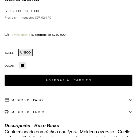
$115.000
$69.000
Precio sin impuestos
$57.024,79
Envío gratis
superando los
$250.000
UNICO
TALLE
COLOR
MEDIOS DE PAGO
MEDIOS DE ENVÍO
Descripción - Buzo Bioko
Confeccionado con
 rústico con lycra
. Molderia 
oversize
. Cuello 