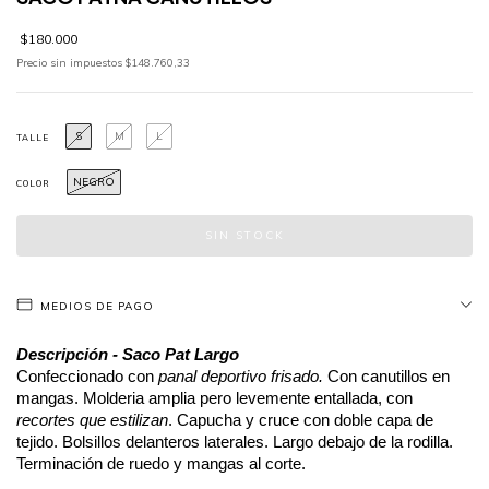
$180.000
Precio sin impuestos
$148.760,33
S
M
L
TALLE
NEGRO
COLOR
MEDIOS DE PAGO
Descripción - Saco Pat Largo
Confeccionado con
 panal deportivo frisado. 
Con canutillos en 
mangas.
Molderia amplia pero levemente entallada, con 
recortes que estilizan
. Capucha y cruce con doble capa de 
tejido. Bolsillos delanteros laterales. Largo debajo de la rodilla. 
Terminación de ruedo y mangas al corte.