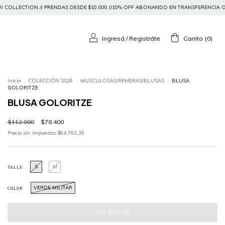
ESDE $10.000 //10% OFF ABONANDO EN TRANSFERENCIA O 15% OFF EN EFECTIVO // ENVÍO
Ingresá
/
Registráte
Carrito
(
0
)
Inicio
.
COLECCIÓN SS26
.
MUSCULOSAS/REMERAS/BLUSAS
.
BLUSA
GOLORITZE
BLUSA GOLORITZE
$112.000
$78.400
Precio sin impuestos
$64.793,39
S
M
TALLE
VERDE MILITAR
COLOR