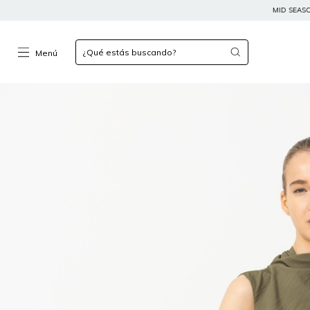
MID SEASON SALE: HASTA 50% OFF // L
Menú